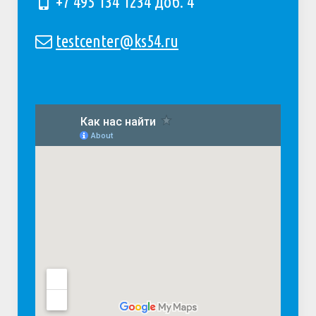
+7 495 134 1234 доб. 4
testcenter@ks54.ru